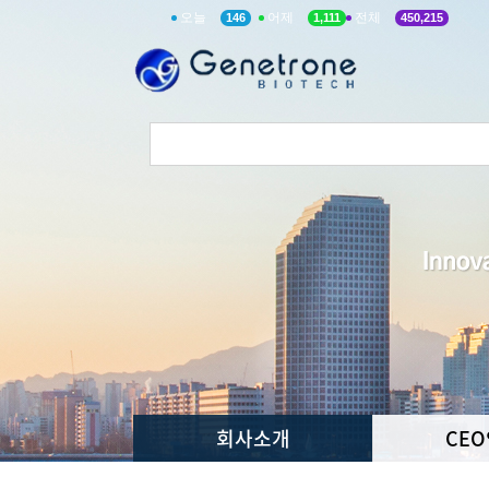
오늘
어제
전체
146
1,111
450,215
회사소개
CE