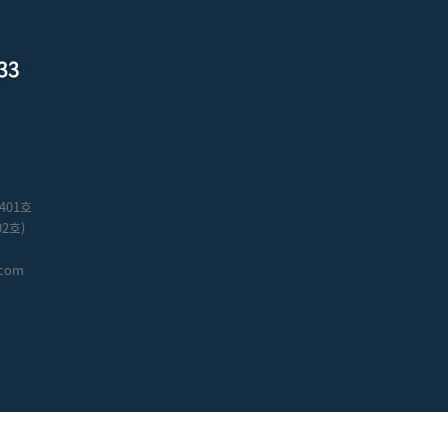
401호
2호)
.com