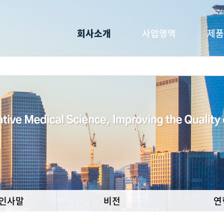
회사소개
사업영역
제품
O인사말
비전
연