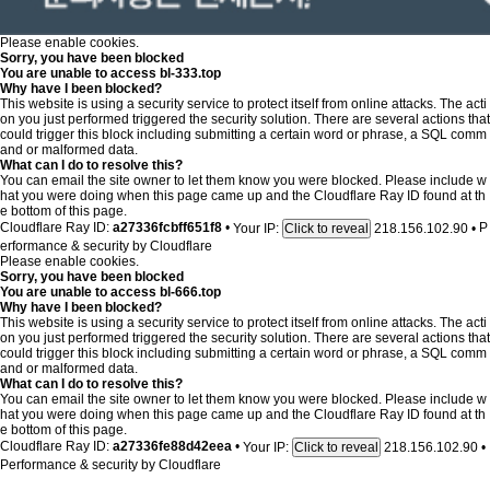
Please enable cookies.
Sorry, you have been blocked
You are unable to access
bl-333.top
Why have I been blocked?
This website is using a security service to protect itself from online attacks. The acti
on you just performed triggered the security solution. There are several actions that
could trigger this block including submitting a certain word or phrase, a SQL comm
and or malformed data.
What can I do to resolve this?
You can email the site owner to let them know you were blocked. Please include w
hat you were doing when this page came up and the Cloudflare Ray ID found at th
e bottom of this page.
Cloudflare Ray ID:
a27336fcbff651f8
•
Your IP:
218.156.102.90
•
P
Click to reveal
erformance & security by
Cloudflare
Please enable cookies.
Sorry, you have been blocked
You are unable to access
bl-666.top
Why have I been blocked?
This website is using a security service to protect itself from online attacks. The acti
on you just performed triggered the security solution. There are several actions that
could trigger this block including submitting a certain word or phrase, a SQL comm
and or malformed data.
What can I do to resolve this?
You can email the site owner to let them know you were blocked. Please include w
hat you were doing when this page came up and the Cloudflare Ray ID found at th
e bottom of this page.
Cloudflare Ray ID:
a27336fe88d42eea
•
Your IP:
218.156.102.90
•
Click to reveal
Performance & security by
Cloudflare