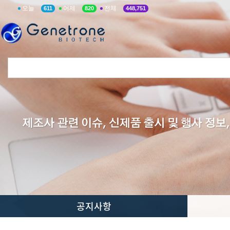
오늘
어제
전체
611
820
448,751
공지사항