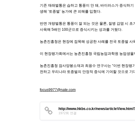
기존 재래벌통은 습하고 통풍이 안 돼, 바이러스가 증식하기 
생해 ‘토종벌’ 농가에 큰 피해를 입혔다.
반면 개량벌통은 통풍이 잘 되는 것은 물론, 질병 감염 시 
사육해 5배인 100군으로 증식시키는 성과를 거뒀다.
농촌진흥청은 현장에 접목해 성공한 사례를 전국 토종벌 사
이 현장평가회에서는 농촌진흥청 국립농업과학원 농업생물부,
농촌진흥청 잠사양봉소재과 최용수 연구사는 “이번 현장평가회
전하고 우리나라 토종벌의 안정적 증식에 기여할 것으로 기
focus9977@nate.com
http://www.hkbs.co.kr/news/articleView.htm
1972회 연결