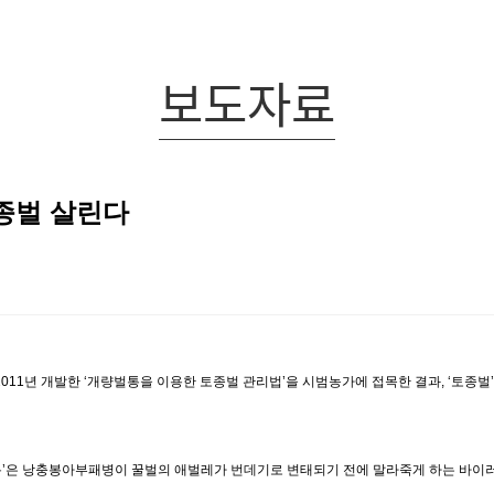
보도자료
토종벌 살린다
2011년 개발한 ‘개량벌통을 이용한 토종벌 관리법’을 시범농가에 접목한 결과, ‘토종
벌통’은 낭충봉아부패병이 꿀벌의 애벌레가 번데기로 변태되기 전에 말라죽게 하는 바