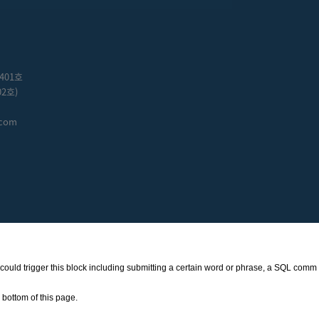
401호
2호)
.com
at could trigger this block including submitting a certain word or phrase, a SQL comm
bottom of this page.