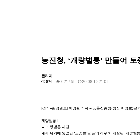
농진청, ‘개량벌통’ 만들어 
관리자
0건
3,217회
20-08-10 21:01
[경기=환경일보] 차영환 기자 = 농촌진흥청(청장 이양호)은 
개량벌통1
▲ 개량벌통 사진
폐사 위기에 놓였던 ‘토종벌’을 살리기 위해 개발된 ‘개량