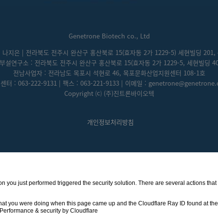
Genetrone Biotech co., Ltd
: 나지은 | 전라북도 전주시 완산구 홍산북로 15(효자동 2가 1229-5) 세현빌딩 201, 
부설연구소 : 전라북도 전주시 완산구 홍산북로 15(효자동 2가 1229-5, 세현빌딩 40
전남사업자 : 전라남도 목포시 석현로 46, 목포문화산업지원센터 108-1호
터 : 063-222-9131 | 팩스 : 063-221-9133 | 이메일 : genetrone@genetrone
Copyright ⒞ (주)진트론바이오텍
개인정보처리방침
ction you just performed triggered the security solution. There are several actions th
hat you were doing when this page came up and the Cloudflare Ray ID found at the 
Performance & security by
Cloudflare