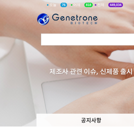
오늘
어제
전체
76
818
449,034
공지사항