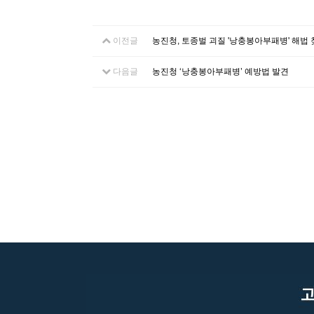
이전글
농진청, 토종벌 괴질 '낭충봉아부패병' 해법
다음글
농진청 ‘낭충봉아부패병’ 예방법 발견