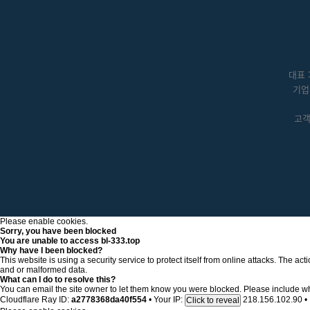
대표 
기업
고객센
Please enable cookies.
Sorry, you have been blocked
You are unable to access
bl-333.top
Why have I been blocked?
This website is using a security service to protect itself from online attacks. The a
and or malformed data.
What can I do to resolve this?
You can email the site owner to let them know you were blocked. Please include w
Cloudflare Ray ID:
a2778368da40f554
•
Your IP:
218.156.102.90
•
Click to reveal